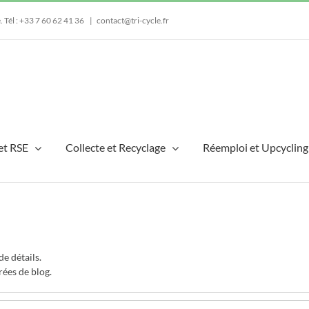
e.
Tél : +33 7 60 62 41 36
|
contact@tri-cycle.fr
et RSE
Collecte et Recyclage
Réemploi et Upcycling
e détails.
rées de blog.