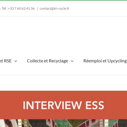
e.
Tél : +33 7 60 62 41 36
|
contact@tri-cycle.fr
et RSE
Collecte et Recyclage
Réemploi et Upcycling