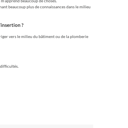
ui m’apprend beaucoup de choses.
tenant beaucoup plus de connaissances dans le milieu
insertion ?
diriger vers le milieu du bâtiment ou de la plomberie
difficultés.