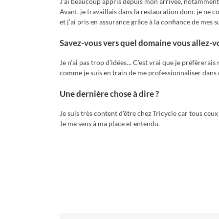
J’ai beaucoup appris depuis mon arrivée, notamment d
Avant, je travaillais dans la restauration donc je ne c
et j’ai pris en assurance grâce à la confiance de mes s
Savez-vous vers quel domaine vous allez-vou
Je n’ai pas trop d’idées… C’est vrai que je préfèrerais
comme je suis en train de me professionnaliser dans
Une dernière chose à dire ?
Je suis très content d’être chez Tricycle car tous ceux 
Je me sens à ma place et entendu.