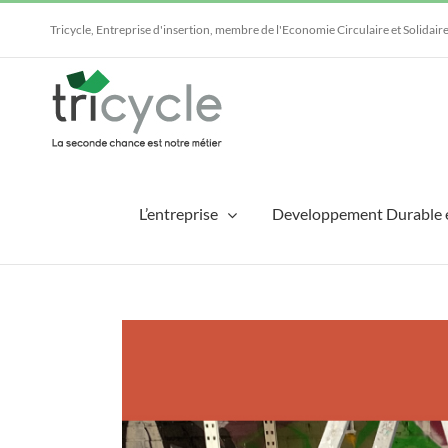
Passer
au
Tricycle, Entreprise d'insertion, membre de l'Economie Circulaire et Solidair
contenu
L’entreprise
Developpement Durable 
Voir
l'image
agrandie