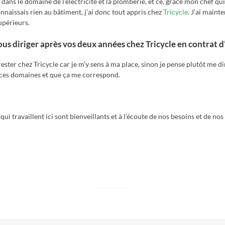
ans le domaine de l’électricité et la plomberie, et ce, grâce mon chef q
onnaissais rien au bâtiment, j’ai donc tout appris chez
Tricycle
. J’ai main
upérieurs.
s diriger après vos deux années chez Tricycle en contrat d’
 rester chez Tricycle car je m’y sens à ma place, sinon je pense plutôt me 
 ces domaines et que ça me correspond.
qui travaillent ici sont bienveillants et à l’écoute de nos besoins et de nos 