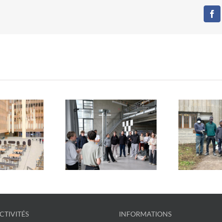
Fa
ormes du réemploi :
Restos du Cœur x
En m
ycle x ENSA Paris-
Tricycle : un chantier
vr
Est
solidaire et engagé
CTIVITÉS
INFORMATIONS