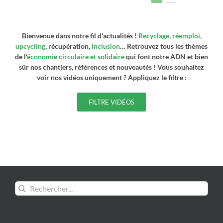
Bienvenue dans notre fil d’actualités !
Recyclage
,
réemploi,
upcycling
, récupération,
inclusion
… Retrouvez tous les thèmes
de l’
économie circulaire et solidaire
qui font notre ADN et bien
sûr nos chantiers, références et nouveautés ! Vous souhaitez
voir nos vidéos uniquement ? Appliquez le filtre :
FILTRE VIDÉOS
Rechercher: