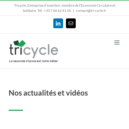
Passer
Tricycle, Entreprise d'insertion, membre de l'Economie Circulaire et
au
Solidaire.
Tél : +33 7 60 62 41 36
|
contact@tri-cycle.fr
contenu
LinkedIn
Email
Nos actualités et vidéos