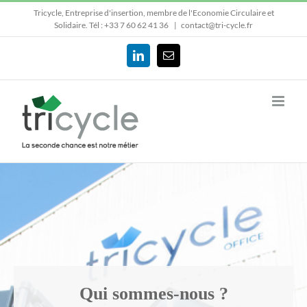
Passer
Tricycle, Entreprise d'insertion, membre de l'Economie Circulaire et
au
Solidaire.
Tél : +33 7 60 62 41 36
|
contact@tri-cycle.fr
contenu
LinkedIn
Email
Qui sommes-nous ?