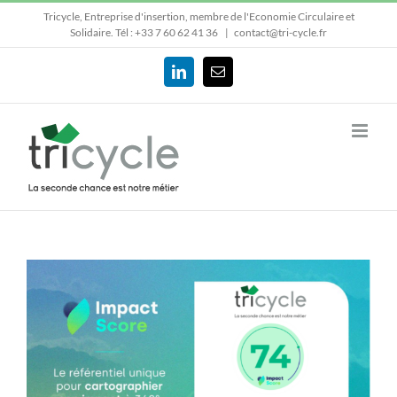
Passer
Tricycle, Entreprise d'insertion, membre de l'Economie Circulaire et
au
Solidaire.
Tél : +33 7 60 62 41 36
|
contact@tri-cycle.fr
contenu
LinkedIn
Email