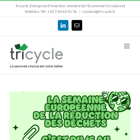
Passer
Tricycle, Entreprise d'insertion, membre de l'Economie Circulaire et
au
Solidaire.
Tél : +33 7 60 62 41 36
|
contact@tri-cycle.fr
contenu
LinkedIn
Email
Voir
l'image
agrandie