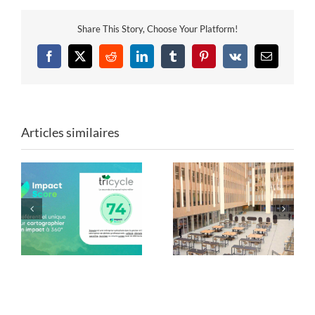
Share This Story, Choose Your Platform!
Facebook
X
Reddit
LinkedIn
Tumblr
Pinterest
Vk
Email
Articles similaires
Mobilier de Paris 2024
Les formes du réemploi
: une seconde vie avec
: Tricycle x ENSA Paris-
Tricycle !
Est