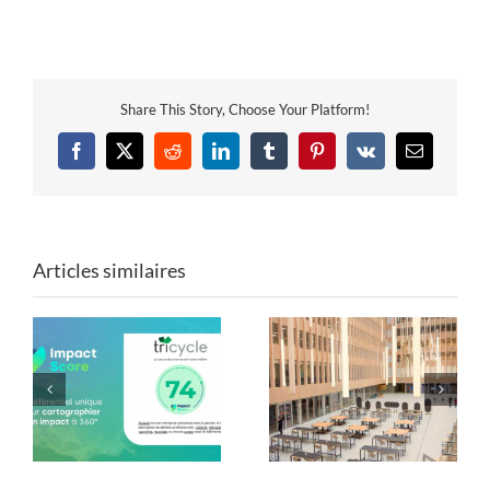
Share This Story, Choose Your Platform!
Facebook
X
Reddit
LinkedIn
Tumblr
Pinterest
Vk
Email
Articles similaires
Mobilier de Paris 2024
Les formes du réemploi
: une seconde vie avec
: Tricycle x ENSA Paris-
Tricycle !
Est