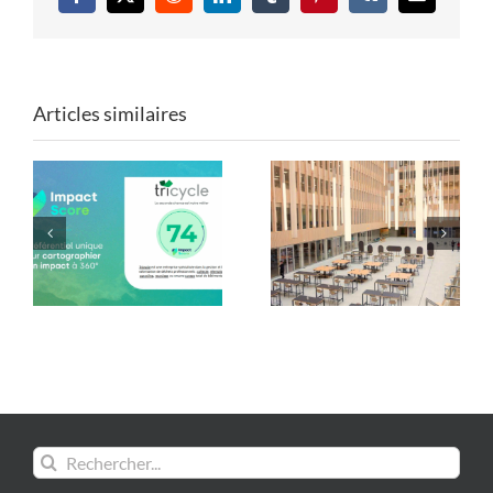
Facebook
X
Reddit
LinkedIn
Tumblr
Pinterest
Vk
Email
Articles similaires
Mobilier de Paris 2024
Les formes du réemploi
: une seconde vie avec
: Tricycle x ENSA Paris-
Tricycle !
Est
Rechercher: