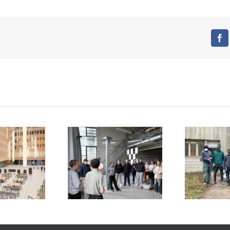
Fa
ormes du réemploi :
Restos du Cœur x
En m
ycle x ENSA Paris-
Tricycle : un chantier
vr
Est
solidaire et engagé