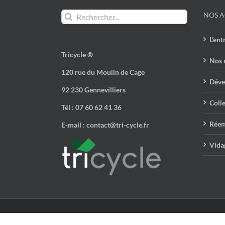
Rechercher:
NOS A
L’ent
Tricycle ®
Nos 
120 rue du Moulin de Cage
Déve
92 230 Gennevilliers
Colle
Tél : 07 60 62 41 36
Réem
E-mail : contact@tri-cycle.fr
Vidag
© Tricyle Environnement 2022 |Tous droits réservés.
Mentions léga