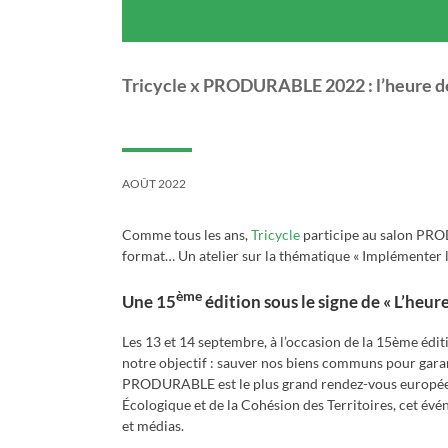
Tricycle x PRODURABLE 2022 : l’heure de
AOÛT 2022
Comme tous les ans,
Tricycle
participe au salon PRO
format… Un atelier sur la thématique « Implémenter l
ème
Une 15
édition sous le signe de « L’heur
Les 13 et 14 septembre, à l’occasion de la 15ème édit
notre objectif : sauver nos biens communs pour gara
PRODURABLE est le plus grand rendez-vous européen d
Écologique et de la Cohésion des Territoires, cet év
et médias.