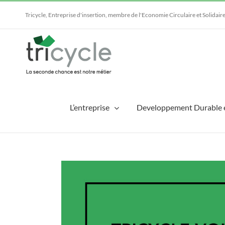
Passer
au
Tricycle, Entreprise d'insertion, membre de l'Economie Circulaire et Solidair
contenu
L’entreprise
Developpement Durable 
Voir
l'image
agrandie