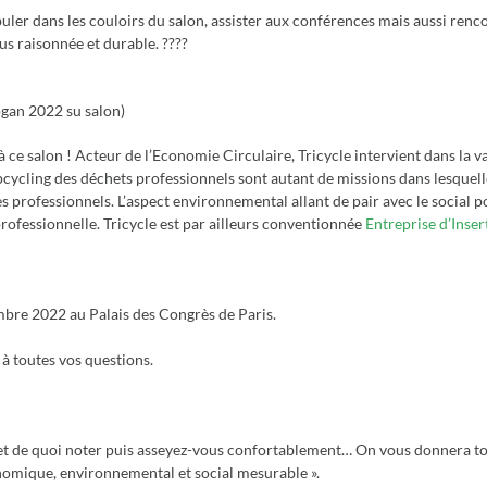
uler dans les couloirs du salon, assister aux conférences mais aussi rencont
s raisonnée et durable. ????
ogan 2022 su salon)
à ce salon ! Acteur de l’Economie Circulaire, Tricycle intervient dans la v
’upcycling des déchets professionnels sont autant de missions dans lesquel
rofessionnels. L’aspect environnemental allant de pair avec le social p
rofessionnelle. Tricycle est par ailleurs conventionnée
Entreprise d’Inser
bre 2022 au Palais des Congrès de Paris.
à toutes vos questions.
!
et de quoi noter puis asseyez-vous confortablement… On vous donnera tou
onomique, environnemental et social mesurable ».