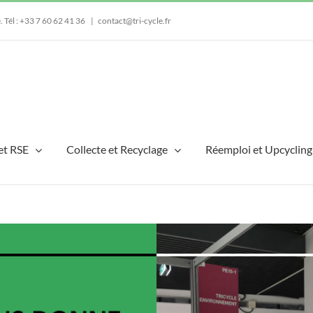
e.
Tél : +33 7 60 62 41 36
|
contact@tri-cycle.fr
et RSE
Collecte et Recyclage
Réemploi et Upcycling