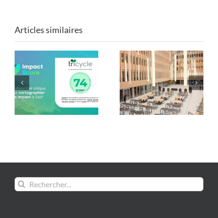
Articles similaires
Mobilier de Paris 2024
Les formes du réemploi
: une seconde vie avec
: Tricycle x ENSA Paris-
Tricycle !
Est
Rechercher: