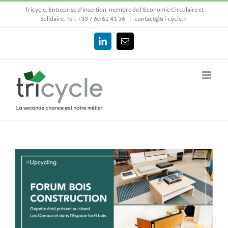
Passer
Tricycle, Entreprise d'insertion, membre de l'Economie Circulaire et
au
Solidaire.
Tél : +33 7 60 62 41 36
|
contact@tri-cycle.fr
contenu
LinkedIn
Email
Voir
l'image
agrandie