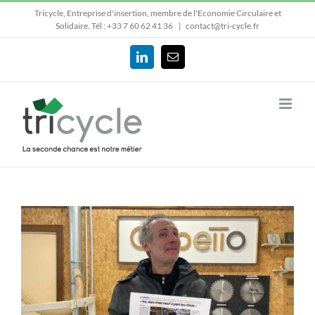
Passer
Tricycle, Entreprise d'insertion, membre de l'Economie Circulaire et
au
Solidaire.
Tél : +33 7 60 62 41 36
|
contact@tri-cycle.fr
contenu
LinkedIn
Email