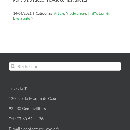
Parisien, en 2020 Tricycle connaît une [...]
14/04/2021
|
Catégories :
Article
,
Article presse
,
Fil d'Actualités
Lire la suite
Rechercher:
Tricycle ®
120 rue du Moulin de Cage
92 230 Gennevilliers
Tél : 07 60 62 41 36
E-mail : contact@tri-cycle.fr