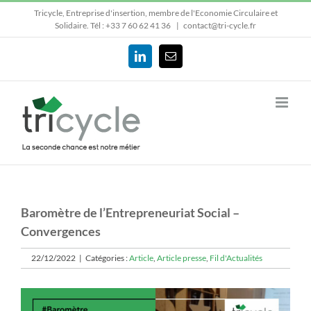
Passer
Tricycle, Entreprise d'insertion, membre de l'Economie Circulaire et
au
Solidaire.
Tél : +33 7 60 62 41 36
|
contact@tri-cycle.fr
contenu
LinkedIn
Email
Baromètre de l’Entrepreneuriat Social –
Convergences
22/12/2022
|
Catégories :
Article
,
Article presse
,
Fil d'Actualités