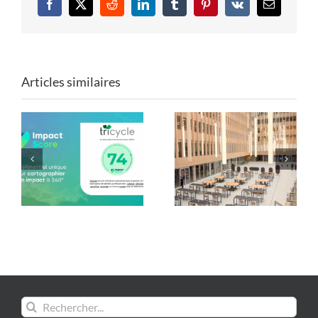
Facebook
X
Reddit
LinkedIn
Tumblr
Pinterest
Vk
Email
Articles similaires
Mobilier de Paris 2024
Les formes du réemploi
: une seconde vie avec
: Tricycle x ENSA Paris-
Tricycle !
Est
Rechercher: