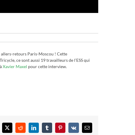
4 allers-retours Paris-Moscou ! Cette
icycle, ce sont aussi 19 travailleurs de l’ESS qui
 à
Xavier Maxel
pour cette interview.
cebook
X
Reddit
LinkedIn
Tumblr
Pinterest
Vk
Email