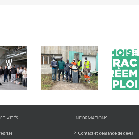
estos du Cœur x
Mob
En mars, c’est le mois du
cycle : un chantier
u
vrac et du réemploi !
lidaire et engagé
CTIVITÉS
INFORMATIONS
reprise
Contact et demande de devis