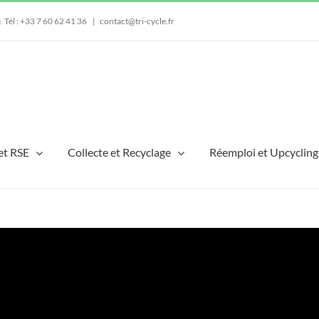
e.
Tél : +33 7 60 62 41 36
|
contact@tri-cycle.fr
et RSE
Collecte et Recyclage
Réemploi et Upcycling