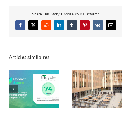
Share This Story, Choose Your Platform!
Facebook
X
Reddit
LinkedIn
Tumblr
Pinterest
Vk
Email
Articles similaires
Mobilier de Paris 2024
Les formes du réemploi
: une seconde vie avec
: Tricycle x ENSA Paris-
Tricycle !
Est