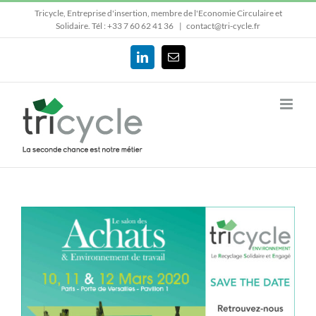
Passer
Tricycle, Entreprise d'insertion, membre de l'Economie Circulaire et
au
Solidaire.
Tél : +33 7 60 62 41 36
|
contact@tri-cycle.fr
contenu
LinkedIn
Email
Voir
l'image
agrandie