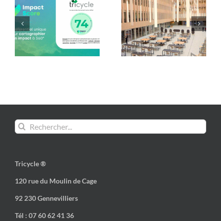
Mobilier de Paris 2024
Les formes du réemploi
: une seconde vie avec
: Tricycle x ENSA Paris-
Tricycle !
Est
Rechercher:
Tricycle ®
120 rue du Moulin de Cage
92 230 Gennevilliers
Tél : 07 60 62 41 36