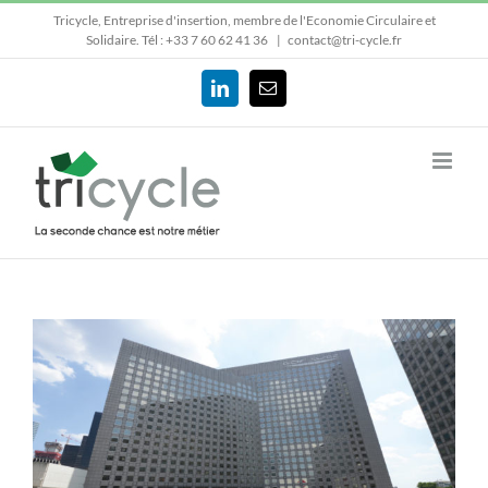
Passer
Tricycle, Entreprise d'insertion, membre de l'Economie Circulaire et
au
Solidaire.
Tél : +33 7 60 62 41 36
|
contact@tri-cycle.fr
contenu
LinkedIn
Email