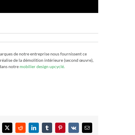
marques de notre entreprise nous fournissent ce
i réalise de la démolition intérieure (second œuvre),
dans notre
mobilier design upcyclé.
cebook
X
Reddit
LinkedIn
Tumblr
Pinterest
Vk
Email