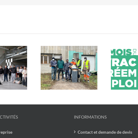
estos du Cœur x
Mob
En mars, c’est le mois du
cycle : un chantier
u
vrac et du réemploi !
lidaire et engagé
CTIVITÉS
INFORMATIONS
reprise
Contact et demande de devis