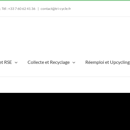
e.
Tél : +33 7 60 62 41 36
|
contact@tri-cycle.fr
et RSE
Collecte et Recyclage
Réemploi et Upcycling