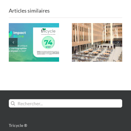
Articles similaires
Mobilier de Paris 2024
Les formes du réemploi
: une seconde vie avec
: Tricycle x ENSA Paris-
Tricycle !
Est
Rechercher:
Tricycle ®