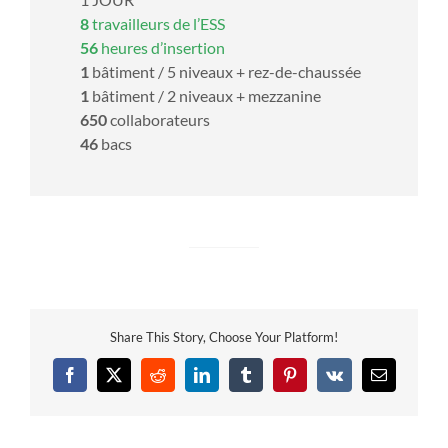
8
travailleurs de l’ESS
56
heures d’insertion
1
bâtiment / 5 niveaux + rez-de-chaussée
1
bâtiment / 2 niveaux + mezzanine
650
collaborateurs
46
bacs
Share This Story, Choose Your Platform!
Facebook
X
Reddit
LinkedIn
Tumblr
Pinterest
Vk
Email