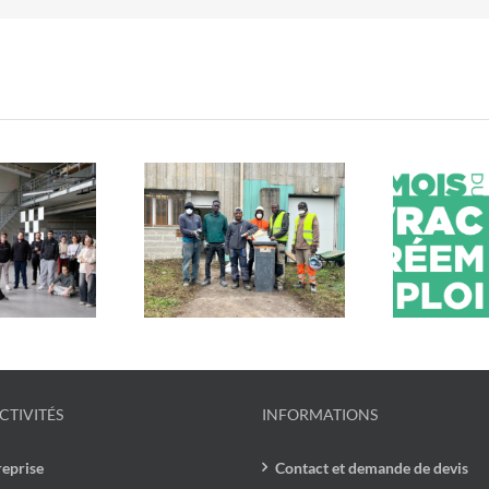
estos du Cœur x
Mob
En mars, c’est le mois du
cycle : un chantier
u
vrac et du réemploi !
lidaire et engagé
CTIVITÉS
INFORMATIONS
reprise
Contact et demande de devis