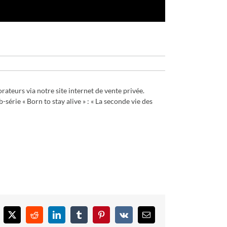
rateurs via notre site internet de vente privée.
rie « Born to stay alive » : « La seconde vie des
cebook
X
Reddit
LinkedIn
Tumblr
Pinterest
Vk
Email