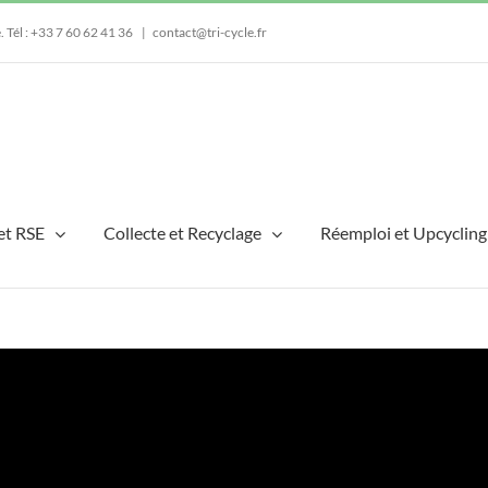
e.
Tél : +33 7 60 62 41 36
|
contact@tri-cycle.fr
et RSE
Collecte et Recyclage
Réemploi et Upcycling