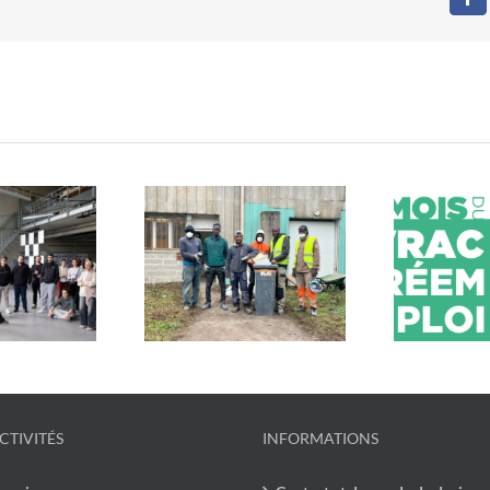
Fa
estos du Cœur x
Mob
En mars, c’est le mois du
cycle : un chantier
u
vrac et du réemploi !
lidaire et engagé
CTIVITÉS
INFORMATIONS