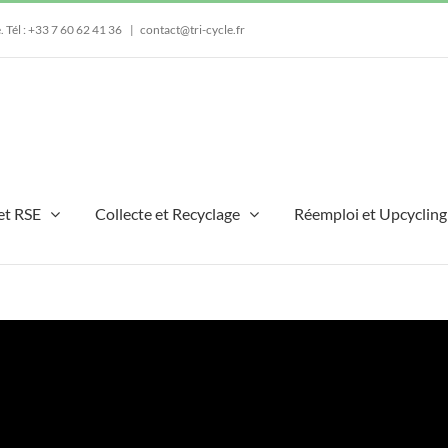
e.
Tél : +33 7 60 62 41 36
|
contact@tri-cycle.fr
et RSE
Collecte et Recyclage
Réemploi et Upcycling