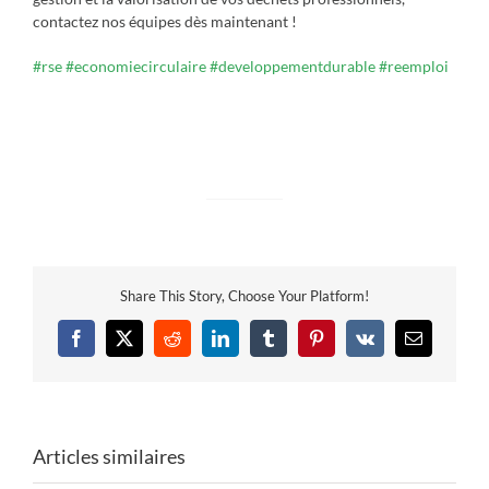
contactez nos équipes dès maintenant !
#rse
#economiecirculaire
#developpementdurable
#reemploi
Share This Story, Choose Your Platform!
Facebook
X
Reddit
LinkedIn
Tumblr
Pinterest
Vk
Email
Articles similaires