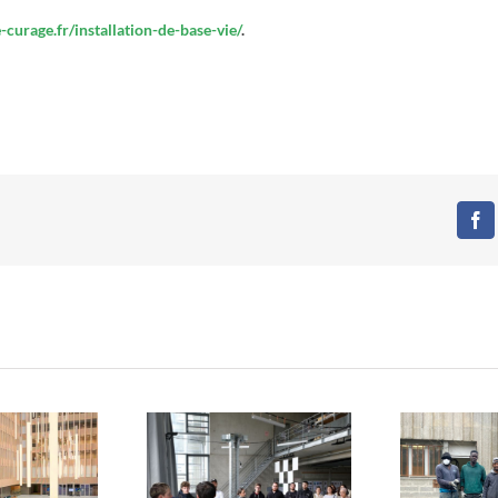
e-curage.fr/installation-de-base-vie/
.
Fa
ormes du réemploi :
Restos du Cœur x