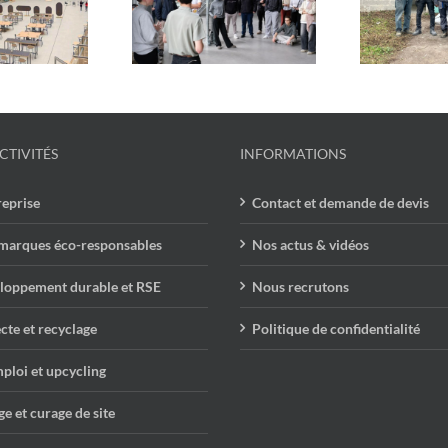
En m
ycle x ENSA Paris-
Tricycle : un chantier
vr
Est
solidaire et engagé
CTIVITÉS
INFORMATIONS
reprise
Contact et demande de devis
marques éco-responsables
Nos actus & vidéos
loppement durable et RSE
Nous recrutons
cte et recyclage
Politique de confidentialité
ploi et upcycling
e et curage de site