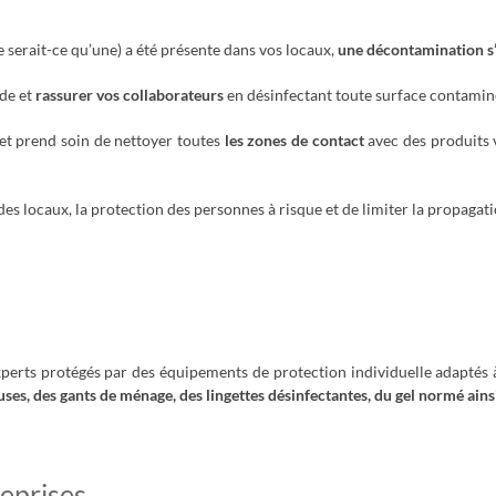
 serait-ce qu’une) a été présente dans vos locaux,
une décontamination s
ide et
rassurer vos collaborateurs
en désinfectant toute surface contamin
 et prend soin de nettoyer toutes
les zones de contact
avec des produits 
es locaux, la protection des personnes à risque et de limiter la propagati
xperts protégés par des équipements de protection individuelle adaptés 
uses, des gants de ménage, des lingettes désinfectantes, du gel normé ains
eprises