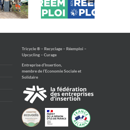
ars, c’est le mois du
Impact Score de 74/100
ac et du réemploi !
en 2024 !
Tricycle ® – Recyclage – Réemploi –
Upcycling – Curage
Entreprise d’Insertion,
membre de l’Economie Sociale et
Solidaire