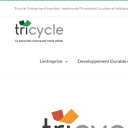
Passer
au
Tricycle, Entreprise d'insertion, membre de l'Economie Circulaire et Solidair
contenu
L’entreprise
Developpement Durable 
Voir
l'image
agrandie