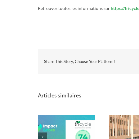
Retrouvez toutes les informations sur
https://tricycl
Share This Story, Choose Your Platform!
Articles similaires
ycle obtient un
Mobilier de Paris 2024 :
Les f