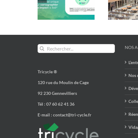
 Score de 74/100
une seconde vie avec
Tric
en 2024 !
Tricycle !
Rechercher:
NOS A
L’ent
Tricycle ®
Nos 
120 rue du Moulin de Cage
Déve
92 230 Gennevilliers
Colle
Tél : 07 60 62 41 36
Réem
E-mail : contact@tri-cycle.fr
Vidag