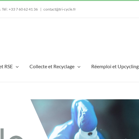
e.
Tél : +33 7 60 62 41 36
|
contact@tri-cycle.fr
et RSE
Collecte et Recyclage
Réemploi et Upcycling