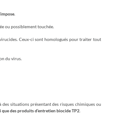
’impose
.
ée ou possiblement touchée.
virucides. Ceux-ci sont homologués pour traiter tout
on du virus.
à des situations présentant des risques chimiques ou
i que des produits d’entretien biocide TP2
.