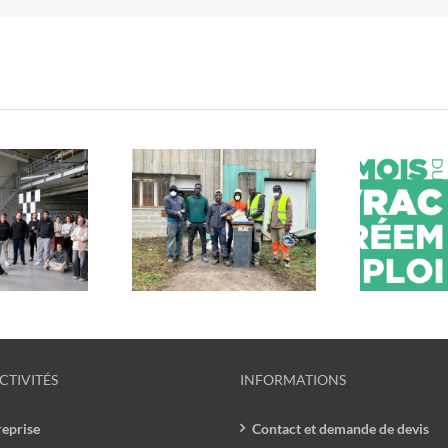
estos du Cœur x
Mob
En mars, c’est le mois du
cycle : un chantier
u
vrac et du réemploi !
lidaire et engagé
CTIVITÉS
INFORMATIONS
reprise
Contact et demande de devis