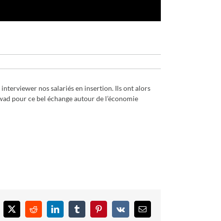
interviewer nos salariés en insertion. Ils ont alors
awad pour ce bel échange autour de l’économie
cebook
X
Reddit
LinkedIn
Tumblr
Pinterest
Vk
Email