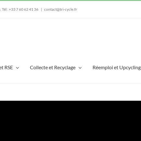
e.
Tél : +33 7 60 62 41 36
|
contact@tri-cycle.fr
et RSE
Collecte et Recyclage
Réemploi et Upcycling