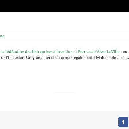
sse
x
la Fédération des Entreprises d’Insertion
et
Permis de Vivre la Ville
pour 
s sur l’inclusion. Un grand merci à eux mais également à Mahamadou et J
Fa