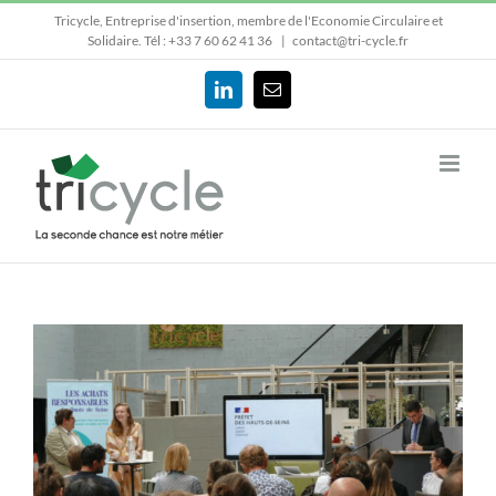
Passer
Tricycle, Entreprise d'insertion, membre de l'Economie Circulaire et
au
Solidaire.
Tél : +33 7 60 62 41 36
|
contact@tri-cycle.fr
contenu
LinkedIn
Email
Voir
l'image
agrandie