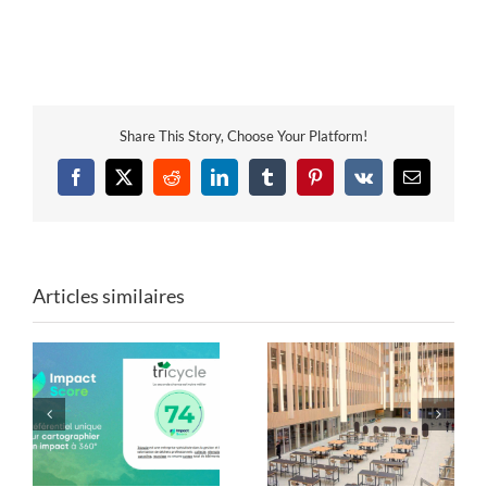
Share This Story, Choose Your Platform!
Facebook
X
Reddit
LinkedIn
Tumblr
Pinterest
Vk
Email
Articles similaires
Mobilier de Paris 2024
Les formes du réemploi
: une seconde vie avec
: Tricycle x ENSA Paris-
Tricycle !
Est