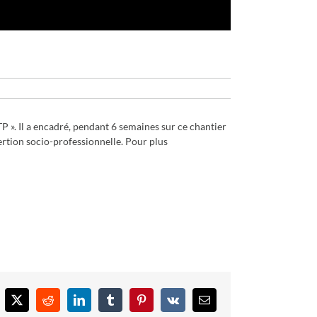
TP ». Il a encadré, pendant 6 semaines sur ce chantier
sertion socio-professionnelle. Pour plus
cebook
X
Reddit
LinkedIn
Tumblr
Pinterest
Vk
Email