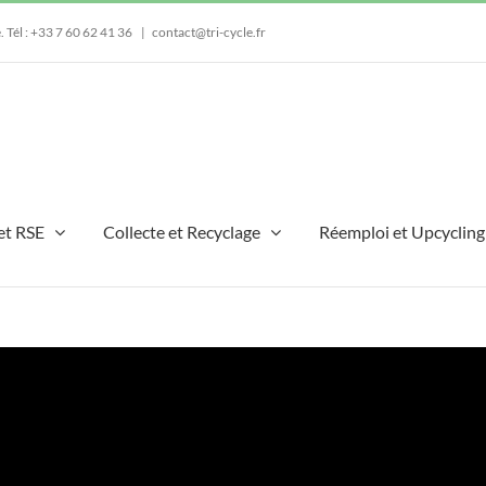
e.
Tél : +33 7 60 62 41 36
|
contact@tri-cycle.fr
et RSE
Collecte et Recyclage
Réemploi et Upcycling