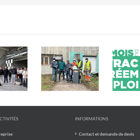
estos du Cœur x
Mob
En mars, c’est le mois du
cycle : un chantier
u
vrac et du réemploi !
lidaire et engagé
CTIVITÉS
INFORMATIONS
reprise
Contact et demande de devis