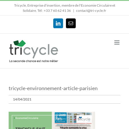
Passer
Tricycle, Entreprise d'insertion, membre de l'Economie Circulaire et
au
Solidaire.
Tél : +33 7 60 62 41 36
|
contact@tri-cycle.fr
contenu
LinkedIn
Email
tricycle-environnement-article-parisien
14/04/2021