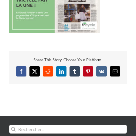
Share This Story, Choose Your Platform!
Facebook
X
Reddit
LinkedIn
Tumblr
Pinterest
Vk
Email
Rechercher: