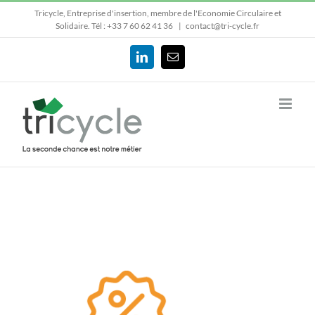
Passer
Tricycle, Entreprise d'insertion, membre de l'Economie Circulaire et
au
Solidaire.
Tél : +33 7 60 62 41 36
|
contact@tri-cycle.fr
contenu
LinkedIn
Email