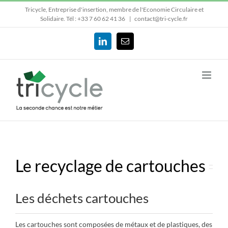
Passer
Tricycle, Entreprise d'insertion, membre de l'Economie Circulaire et
au
Solidaire.
Tél : +33 7 60 62 41 36
|
contact@tri-cycle.fr
contenu
LinkedIn
Email
Le recyclage de cartouches
Les déchets cartouches
Les cartouches sont composées de métaux et de plastiques, des