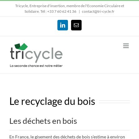
Passer
Tricycle, Entreprise d'insertion, membre de l'Economie Circulaire et
au
Solidaire.
Tél : +33 7 60 62 41 36
|
contact@tri-cycle.fr
contenu
LinkedIn
Email
Le recyclage du bois
Les déchets en bois
En France, le gisement des déchets de bois s’estime à environ