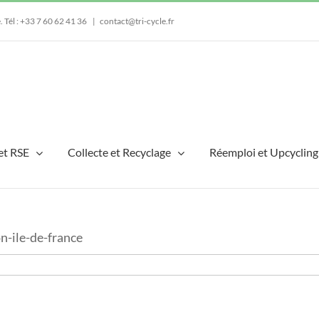
e.
Tél : +33 7 60 62 41 36
|
contact@tri-cycle.fr
et RSE
Collecte et Recyclage
Réemploi et Upcycling
-ile-de-france