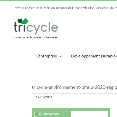
Passer
au
Tricycle, Entreprise d'insertion, membre de l'Economie Circulaire et Solidair
contenu
L’entreprise
Developpement Durable 
tricycle-environnement-pmup-2020-region
17/02/2021