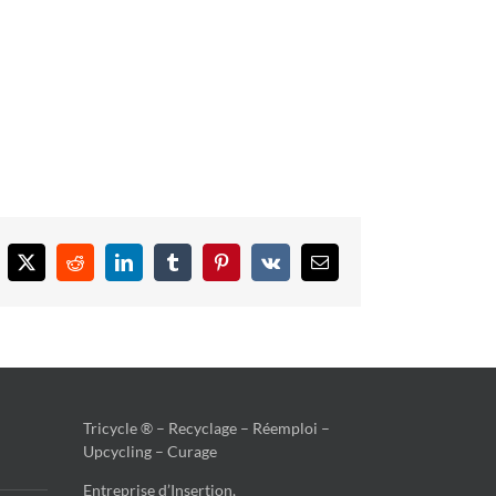
cebook
X
Reddit
LinkedIn
Tumblr
Pinterest
Vk
Email
Tricycle ® – Recyclage – Réemploi –
Upcycling – Curage
Entreprise d’Insertion,