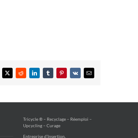
cebook
X
Reddit
LinkedIn
Tumblr
Pinterest
Vk
Email
Tricycle ® – Recyclage – Réemploi –
Upcycling – Curage
Entreprise d’Insertion,