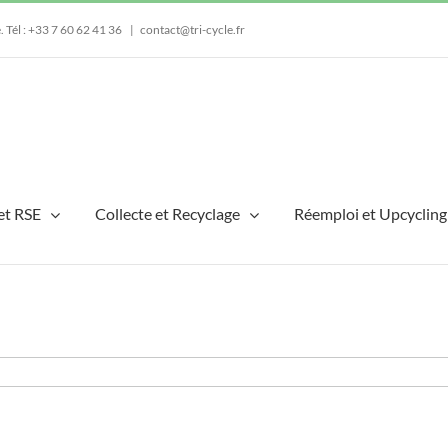
e.
Tél : +33 7 60 62 41 36
|
contact@tri-cycle.fr
et RSE
Collecte et Recyclage
Réemploi et Upcycling