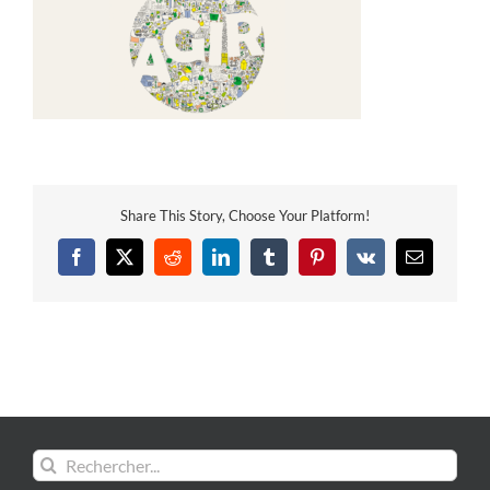
Share This Story, Choose Your Platform!
Facebook
X
Reddit
LinkedIn
Tumblr
Pinterest
Vk
Email
Rechercher: