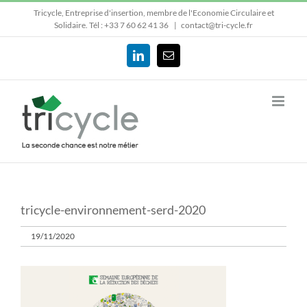
Passer
Tricycle, Entreprise d'insertion, membre de l'Economie Circulaire et
au
Solidaire.
Tél : +33 7 60 62 41 36
|
contact@tri-cycle.fr
contenu
LinkedIn
Email
tricycle-environnement-serd-2020
19/11/2020