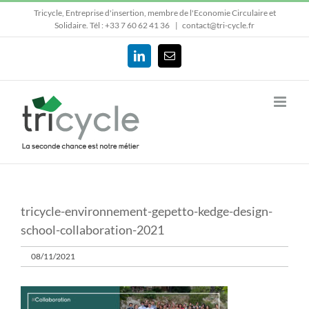
Passer
Tricycle, Entreprise d'insertion, membre de l'Economie Circulaire et
au
Solidaire.
Tél : +33 7 60 62 41 36
|
contact@tri-cycle.fr
contenu
LinkedIn
Email
tricycle-environnement-gepetto-kedge-design-
school-collaboration-2021
08/11/2021