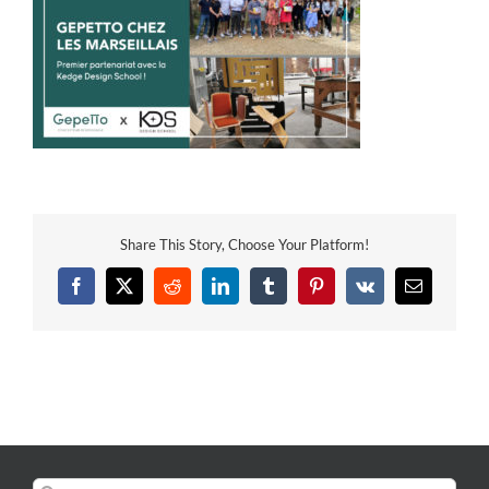
Share This Story, Choose Your Platform!
Facebook
X
Reddit
LinkedIn
Tumblr
Pinterest
Vk
Email
Rechercher: