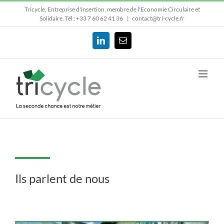
Passer
Tricycle, Entreprise d'insertion, membre de l'Economie Circulaire et
au
Solidaire.
Tél : +33 7 60 62 41 36
|
contact@tri-cycle.fr
contenu
LinkedIn
Email
Ils parlent de nous