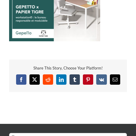
Share This Story, Choose Your Platform!
Facebook
X
Reddit
LinkedIn
Tumblr
Pinterest
Vk
Email
Rechercher: