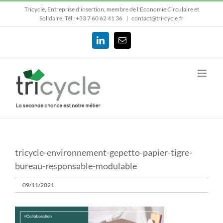
Passer
Tricycle, Entreprise d'insertion, membre de l'Economie Circulaire et
au
Solidaire.
Tél : +33 7 60 62 41 36
|
contact@tri-cycle.fr
contenu
LinkedIn
Email
tricycle-environnement-gepetto-papier-tigre-
bureau-responsable-modulable
09/11/2021