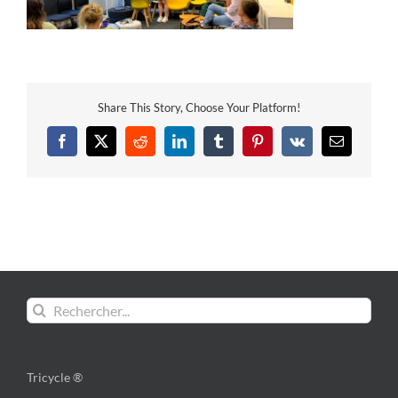
Share This Story, Choose Your Platform!
Facebook
X
Reddit
LinkedIn
Tumblr
Pinterest
Vk
Email
Rechercher:
Tricycle ®