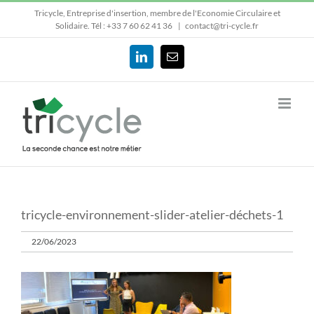
Passer
Tricycle, Entreprise d'insertion, membre de l'Economie Circulaire et
au
Solidaire.
Tél : +33 7 60 62 41 36
|
contact@tri-cycle.fr
contenu
LinkedIn
Email
tricycle-environnement-slider-atelier-déchets-1
22/06/2023