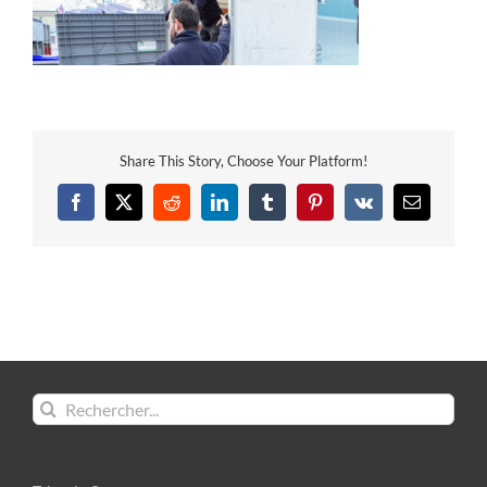
Share This Story, Choose Your Platform!
Facebook
X
Reddit
LinkedIn
Tumblr
Pinterest
Vk
Email
Rechercher: