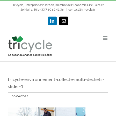
Passer
Tricycle, Entreprise d'insertion, membre de l'Economie Circulaire et
au
Solidaire.
Tél : +33 7 60 62 41 36
|
contact@tri-cycle.fr
contenu
LinkedIn
Email
tricycle-environnement-collecte-multi-dechets-
slider-1
05/06/2023