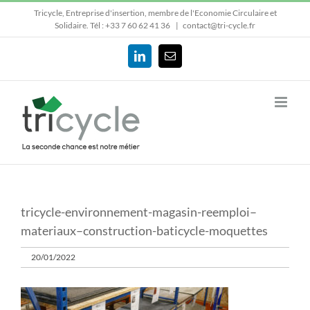
Passer
Tricycle, Entreprise d'insertion, membre de l'Economie Circulaire et
au
Solidaire.
Tél : +33 7 60 62 41 36
|
contact@tri-cycle.fr
contenu
LinkedIn
Email
tricycle-environnement-magasin-reemploi–
materiaux–construction-baticycle-moquettes
20/01/2022