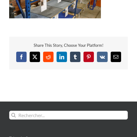
Share This Story, Choose Your Platform!
Facebook
X
Reddit
LinkedIn
Tumblr
Pinterest
Vk
Email
Rechercher: