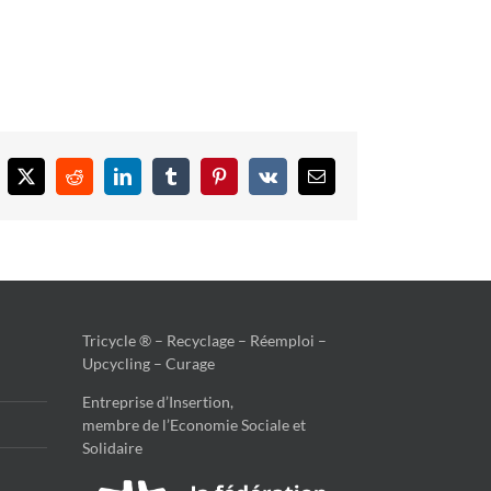
cebook
X
Reddit
LinkedIn
Tumblr
Pinterest
Vk
Email
Tricycle ® – Recyclage – Réemploi –
Upcycling – Curage
Entreprise d’Insertion,
membre de l’Economie Sociale et
Solidaire