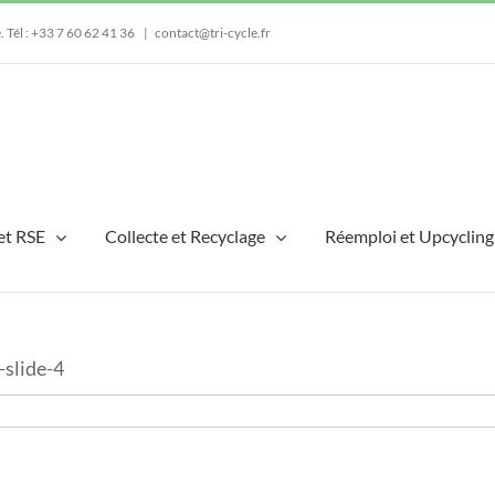
e.
Tél : +33 7 60 62 41 36
|
contact@tri-cycle.fr
et RSE
Collecte et Recyclage
Réemploi et Upcycling
-slide-4