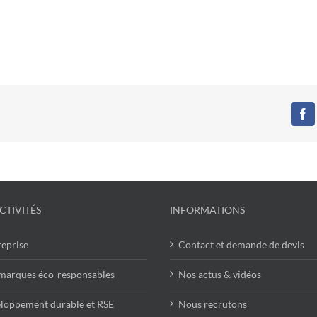
Fa
CTIVITÉS
INFORMATIONS
reprise
Contact et demande de devis
marques éco-responsables
Nos actus & vidéos
loppement durable et RSE
Nous recrutons