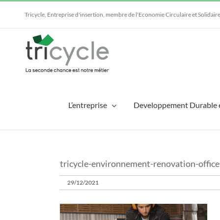
Passer
au
Tricycle, Entreprise d'insertion, membre de l'Economie Circulaire et Solidair
contenu
L’entreprise
Developpement Durable 
tricycle-environnement-renovation-office
29/12/2021