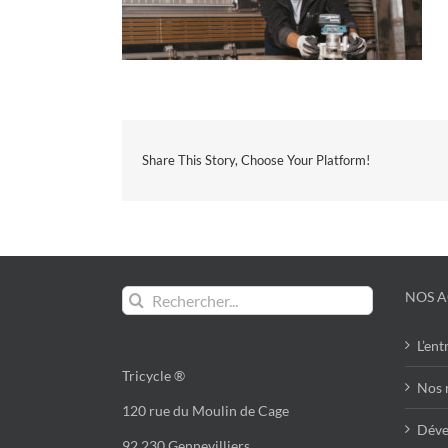
Share This Story, Choose Your Platform!
Rechercher:
NOS A
L’ent
Tricycle ®
Nos 
120 rue du Moulin de Cage
Déve
92 230 Gennevilliers