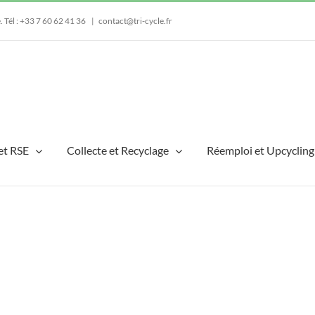
e.
Tél : +33 7 60 62 41 36
|
contact@tri-cycle.fr
et RSE
Collecte et Recyclage
Réemploi et Upcycling