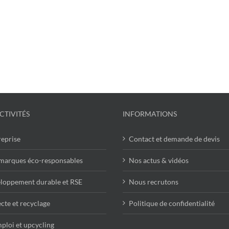
CTIVITÉS
INFORMATIONS
reprise
Contact et demande de devis
marques éco-responsables
Nos actus & vidéos
loppement durable et RSE
Nous recrutons
cte et recyclage
Politique de confidentialité
ploi et upcycling