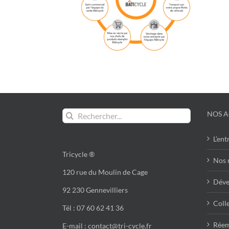
Rechercher:
NOS A
L’ent
Tricycle ®
Nos 
120 rue du Moulin de Cage
Déve
92 230 Gennevilliers
Colle
Tél : 07 60 62 41 36
Réem
E-mail : contact@tri-cycle.fr