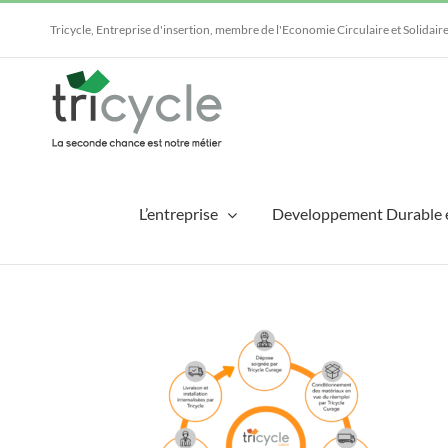
Passer
au
Tricycle, Entreprise d'insertion, membre de l'Economie Circulaire et Solidair
contenu
L’entreprise
Developpement Durable 