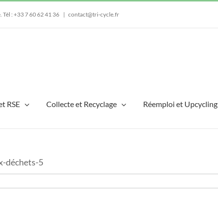
e.
Tél : +33 7 60 62 41 36
|
contact@tri-cycle.fr
et RSE
Collecte et Recyclage
Réemploi et Upcycling
x-déchets-5