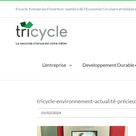
Passer
au
Tricycle, Entreprise d'insertion, membre de l'Economie Circulaire et Solidair
contenu
L’entreprise
Developpement Durable 
tricycle-environnement-actualité-précieu
01/02/2024