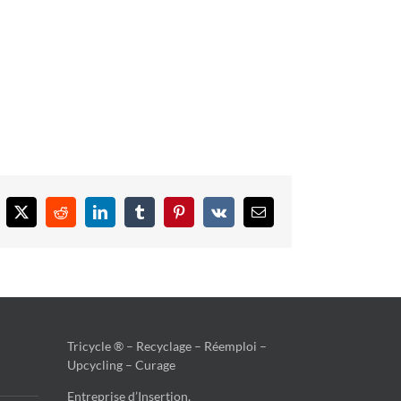
cebook
X
Reddit
LinkedIn
Tumblr
Pinterest
Vk
Email
Tricycle ® – Recyclage – Réemploi –
Upcycling – Curage
Entreprise d’Insertion,