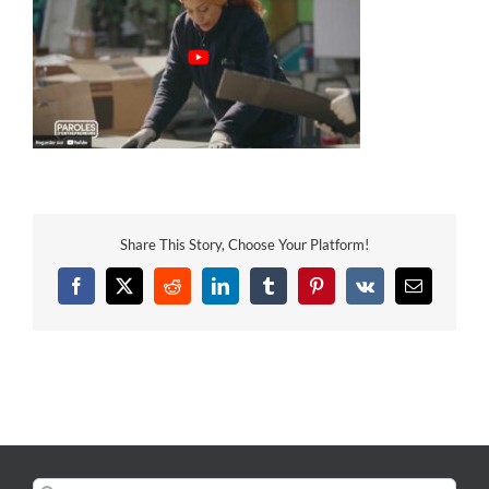
Share This Story, Choose Your Platform!
Facebook
X
Reddit
LinkedIn
Tumblr
Pinterest
Vk
Email
Rechercher: