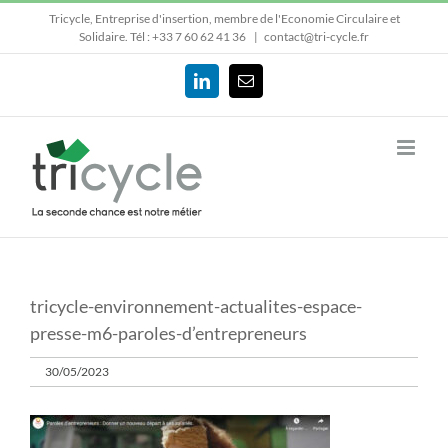
Passer
Tricycle, Entreprise d'insertion, membre de l'Economie Circulaire et
au
Solidaire.
Tél : +33 7 60 62 41 36
|
contact@tri-cycle.fr
contenu
LinkedIn
Email
tricycle-environnement-actualites-espace-
presse-m6-paroles-d’entrepreneurs
30/05/2023