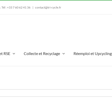
e.
Tél : +33 7 60 62 41 36
|
contact@tri-cycle.fr
et RSE
Collecte et Recyclage
Réemploi et Upcycling