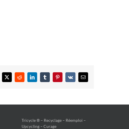
cebook
X
Reddit
LinkedIn
Tumblr
Pinterest
Vk
Email
Tricycle ® – Recyclage – Réemploi –
Upcycling – Curage