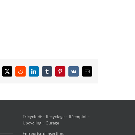
cebook
X
Reddit
LinkedIn
Tumblr
Pinterest
Vk
Email
Tricycle ® – Recyclage – Réemploi –
Upcycling – Curage
Entreprise d’Insertion,