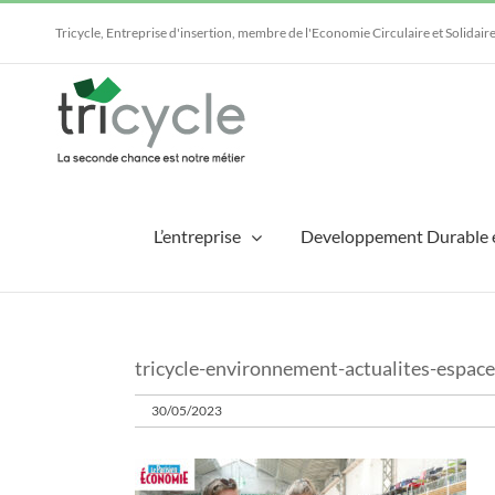
Passer
au
Tricycle, Entreprise d'insertion, membre de l'Economie Circulaire et Solidair
contenu
L’entreprise
Developpement Durable 
tricycle-environnement-actualites-espac
30/05/2023