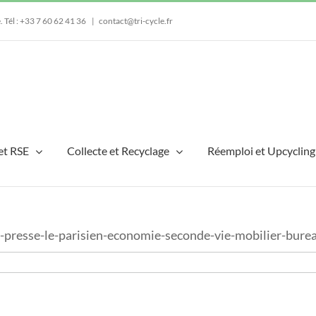
e.
Tél : +33 7 60 62 41 36
|
contact@tri-cycle.fr
et RSE
Collecte et Recyclage
Réemploi et Upcycling
e-presse-le-parisien-economie-seconde-vie-mobilier-bure