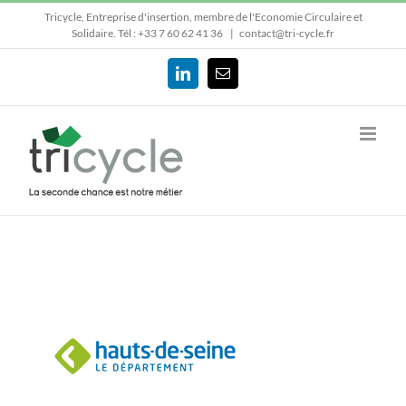
Passer
Tricycle, Entreprise d'insertion, membre de l'Economie Circulaire et
au
Solidaire.
Tél : +33 7 60 62 41 36
|
contact@tri-cycle.fr
contenu
LinkedIn
Email