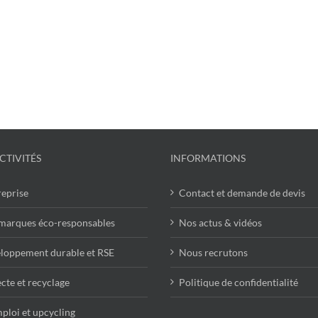
CTIVITÉS
INFORMATIONS
reprise
Contact et demande de devis
marques éco-responsables
Nos actus & vidéos
loppement durable et RSE
Nous recrutons
cte et recyclage
Politique de confidentialité
ploi et upcycling