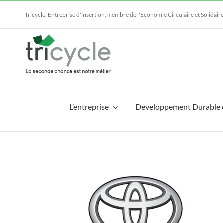
Passer
au
Tricycle, Entreprise d'insertion, membre de l'Economie Circulaire et Solidair
contenu
L’entreprise
Developpement Durable 