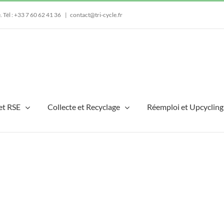
e.
Tél : +33 7 60 62 41 36
|
contact@tri-cycle.fr
et RSE
Collecte et Recyclage
Réemploi et Upcycling