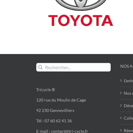
Rechercher:
NOS A
L’ent
Tricycle ®
Nos 
120 rue du Moulin de Cage
Déve
92 230 Gennevilliers
Colle
Tél : 07 60 62 41 36
Réem
E-mail : contact@tri-cycle.fr