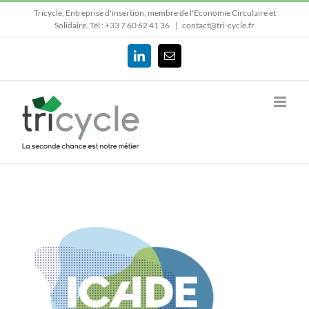
Passer
Tricycle, Entreprise d'insertion, membre de l'Economie Circulaire et
au
Solidaire.
Tél : +33 7 60 62 41 36
|
contact@tri-cycle.fr
contenu
LinkedIn
Email