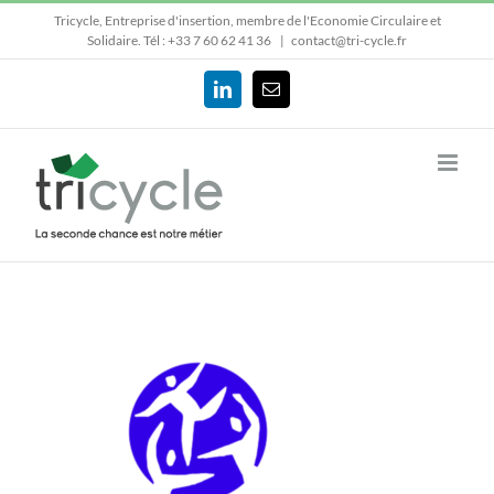
Passer
Tricycle, Entreprise d'insertion, membre de l'Economie Circulaire et
au
Solidaire.
Tél : +33 7 60 62 41 36
|
contact@tri-cycle.fr
contenu
LinkedIn
Email