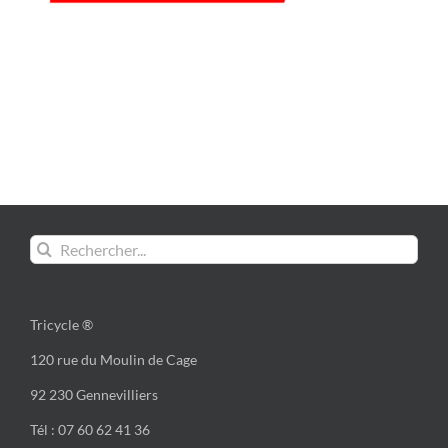
Rechercher:
Tricycle ®
120 rue du Moulin de Cage
92 230 Gennevilliers
Tél : 07 60 62 41 36